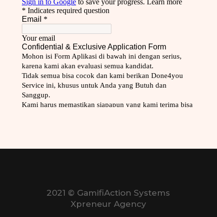
2021
©
GamifiAction Systems
Xpreneur Agency